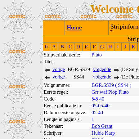
Welcome 
Stripinform
Home
Stri
0
A
B
C
D
E
F
G
H
I
J
K
Stripverhalenserie:
Pluto
Titel:
vorige
BGR.SS39
volgende
(De Sill
vorige
SS44
volgende
(De Plut
Volgnummer:
BGR.SS39 ( SS44 )
Eerste regel:
Grr waf Plop Pluto
Code:
5-5 40
Eerste publicatie in:
05-05-40
Datum eerste uitgave:
05-40
Lengte in pagina's:
1
Tekenaar:
Bob Grant
Schrijver:
Hubie Karp