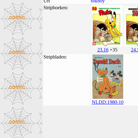
Uri
6fk80y
Stripboeken:
23.16
+35
24.
Stripbladen:
NLDD:1980-10