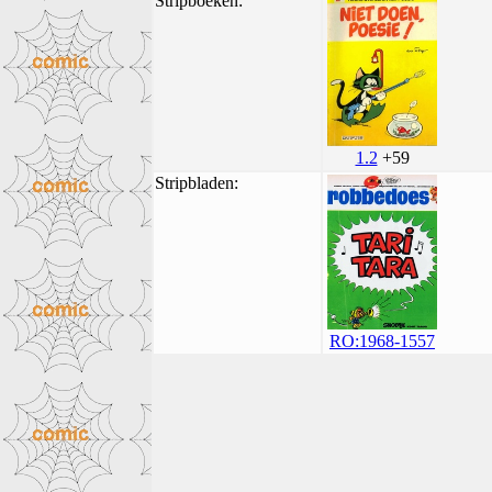
Stripboeken:
1.2
+59
Stripbladen:
RO:1968-1557