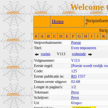
Welcome 
Stripinform
Home
Stri
0
A
B
C
D
E
F
G
H
I
J
K
Stripverhalenserie:
Poesie
Titel:
Even imponeren
vorige
V113
volgende
Volgnummer:
V113
Eerste regel:
[Poesie wordt vrolijk vo
Code:
125
Eerste publicatie in:
RO
1557
Datum eerste uitgave:
02-68
Lengte in pagina's:
1/2
Tekenaar:
Peyo
Schrijver:
Peyo
Uri
61npcc