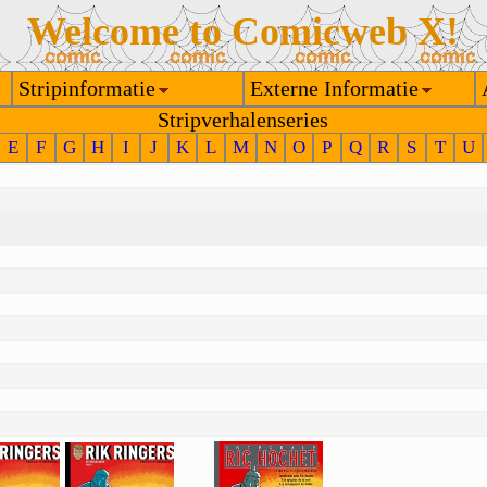
Welcome to Comicweb X!
Stripinformatie
Externe Informatie
Stripverhalenseries
E
F
G
H
I
J
K
L
M
N
O
P
Q
R
S
T
U