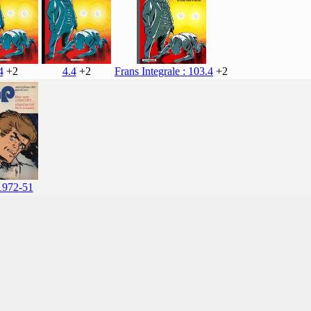
Frans Integrale : 103.4
+2
4
+2
4.4
+2
1972-51