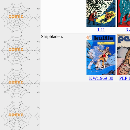
1.11
3.
Stripbladen:
PEP:
KW:1969-30