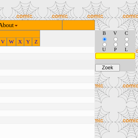
About
B
V
C
V
W
X
Y
Z
U
P
L