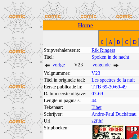
Home
0
A
B
C
D
Stripverhalenserie:
Rik Ringers
Titel:
Spoken in de nacht
vorige
V23
volgende
Volgnummer:
V23
Titel in originele taal:
Les spectres de la nuit
Eerste publicatie in:
TTB
69-30/69-49
Datum eerste uitgave:
07-69
Lengte in pagina's:
44
Tekenaar:
Tibet
Schrijver:
Andre-Paul Duchâteau
Uri
s2fthf
Stripboeken: