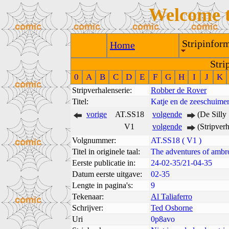
Welcome 
Stripinform
Home
Stri
0
A
B
C
D
E
F
G
H
I
J
K
Stripverhalenserie:
Robber de Rover
Titel:
Katje en de zeeschuime
vorige
AT.SS18
volgende
(De Silly
V1
volgende
(Stripver
Volgnummer:
AT.SS18 ( V1 )
Titel in originele taal:
The adventures of ambro
Eerste publicatie in:
24-02-35/21-04-35
Datum eerste uitgave:
02-35
Lengte in pagina's:
9
Tekenaar:
Al Taliaferro
Schrijver:
Ted Osborne
Uri
0p8avo