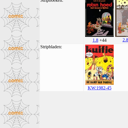
Stripboeken:
2.
1.8
+44
Stripbladen:
KW:1982-45