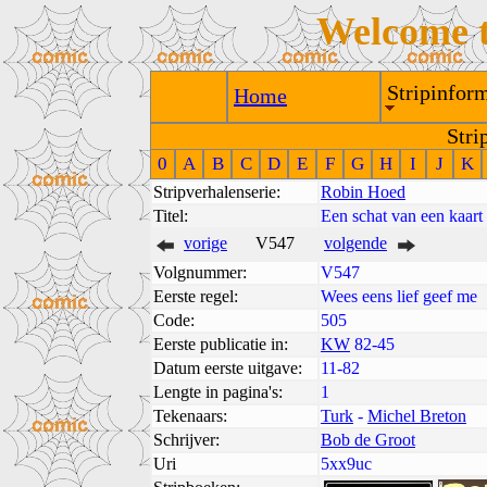
Welcome 
Stripinform
Home
Stri
0
A
B
C
D
E
F
G
H
I
J
K
Stripverhalenserie:
Robin Hoed
Titel:
Een schat van een kaart
vorige
V547
volgende
Volgnummer:
V547
Eerste regel:
Wees eens lief geef me
Code:
505
Eerste publicatie in:
KW
82-45
Datum eerste uitgave:
11-82
Lengte in pagina's:
1
Tekenaars:
Turk
-
Michel Breton
Schrijver:
Bob de Groot
Uri
5xx9uc