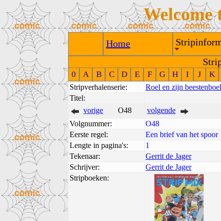
Welcome 
Stripinform
Home
Stri
0
A
B
C
D
E
F
G
H
I
J
K
Stripverhalenserie:
Roel en zijn beestenboe
Titel:
vorige
O48
volgende
Volgnummer:
O48
Eerste regel:
Een brief van het spoor
Lengte in pagina's:
1
Tekenaar:
Gerrit de Jager
Schrijver:
Gerrit de Jager
Stripboeken: