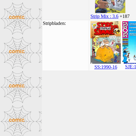
Strip Mix : 3.6
+187
Stripbladen:
SJE:
SS:1990-16