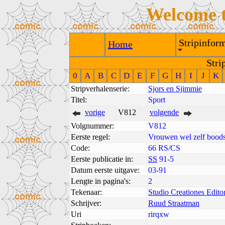
Welcome 
Stripinform
Home
Stri
0
A
B
C
D
E
F
G
H
I
J
K
Stripverhalenserie:
Sjors en Sjimmie
Titel:
Sport
vorige
V812
volgende
Volgnummer:
V812
Eerste regel:
Vrouwen wel zelf bood
Code:
66 RS/CS
Eerste publicatie in:
SS
91-5
Datum eerste uitgave:
03-91
Lengte in pagina's:
2
Tekenaar:
Studio Creationes Editor
Schrijver:
Ruud Straatman
Uri
rirqxw