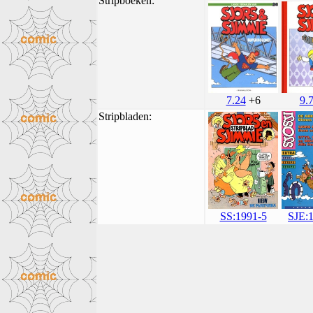
Stripboeken:
7.24
+6
9.
Stripbladen:
SJE:
SS:1991-5