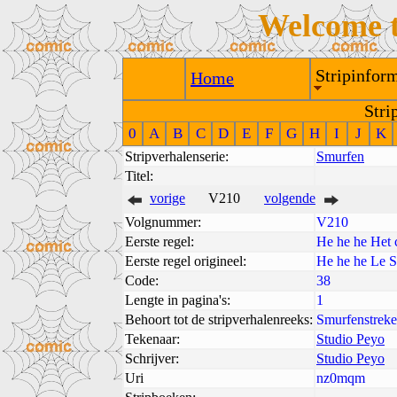
Welcome 
Stripinform
Home
Stri
0
A
B
C
D
E
F
G
H
I
J
K
Stripverhalenserie:
Smurfen
Titel:
vorige
V210
volgende
Volgnummer:
V210
Eerste regel:
He he he Het 
Eerste regel origineel:
He he he Le S
Code:
38
Lengte in pagina's:
1
Behoort tot de stripverhalenreeks:
Smurfenstrek
Tekenaar:
Studio Peyo
Schrijver:
Studio Peyo
Uri
nz0mqm