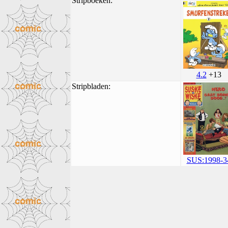
Stripboeken:
4.2
+13
Stripbladen:
SUS:1998-3