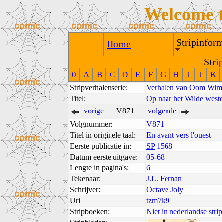
Welcome 
Stripinform
Home
Stri
0
A
B
C
D
E
F
G
H
I
J
K
Stripverhalenserie:
Verhalen van Oom Wim
Titel:
Op naar het Wilde west
vorige
V871
volgende
Volgnummer:
V871
Titel in originele taal:
En avant vers l'ouest
Eerste publicatie in:
SP
1568
Datum eerste uitgave:
05-68
Lengte in pagina's:
6
Tekenaar:
J.L. Fernan
Schrijver:
Octave Joly
Uri
tzm7k9
Stripboeken:
Niet in nederlandse str