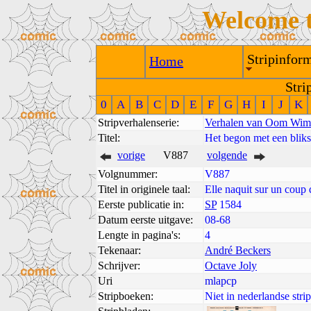
Welcome 
Stripinform
Home
Stri
0
A
B
C
D
E
F
G
H
I
J
K
Stripverhalenserie:
Verhalen van Oom Wim
Titel:
Het begon met een blik
vorige
V887
volgende
Volgnummer:
V887
Titel in originele taal:
Elle naquit sur un coup 
Eerste publicatie in:
SP
1584
Datum eerste uitgave:
08-68
Lengte in pagina's:
4
Tekenaar:
André Beckers
Schrijver:
Octave Joly
Uri
mlapcp
Stripboeken:
Niet in nederlandse str