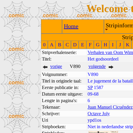
Welcome 
Stripinform
Home
Stri
0
A
B
C
D
E
F
G
H
I
J
K
Stripverhalenserie:
Verhalen van Oom Wim
Titel:
Het godsoordeel
vorige
V890
volgende
Volgnummer:
V890
Titel in originele taal:
Le jugement de la batail
Eerste publicatie in:
SP
1587
Datum eerste uitgave:
09-68
Lengte in pagina's:
6
Tekenaar:
Juan Manuel Cicuéndez
Schrijver:
Octave Joly
Uri
ypd1os
Stripboeken:
Niet in nederlandse str