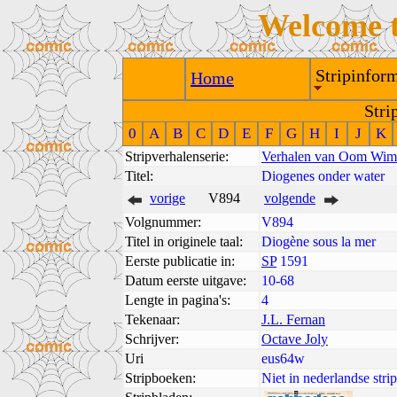
Welcome 
Stripinform
Home
Stri
0
A
B
C
D
E
F
G
H
I
J
K
Stripverhalenserie:
Verhalen van Oom Wim
Titel:
Diogenes onder water
vorige
V894
volgende
Volgnummer:
V894
Titel in originele taal:
Diogène sous la mer
Eerste publicatie in:
SP
1591
Datum eerste uitgave:
10-68
Lengte in pagina's:
4
Tekenaar:
J.L. Fernan
Schrijver:
Octave Joly
Uri
eus64w
Stripboeken:
Niet in nederlandse str