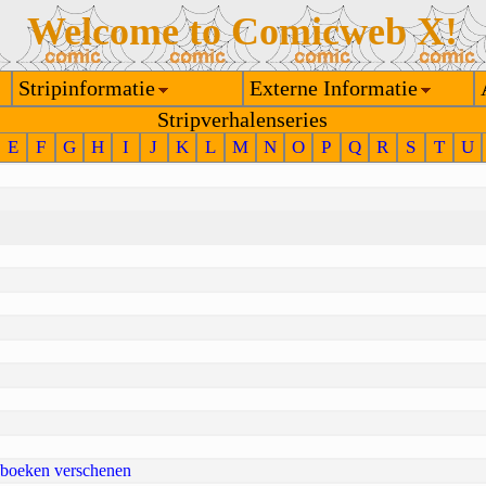
Welcome to Comicweb X!
Stripinformatie
Externe Informatie
Stripverhalenseries
E
F
G
H
I
J
K
L
M
N
O
P
Q
R
S
T
U
ipboeken verschenen