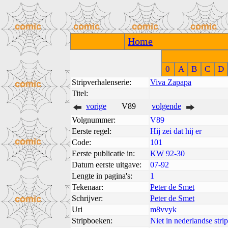
Home
0
A
B
C
D
Stripverhalenserie:
Viva Zapapa
Titel:
vorige
V89
volgende
Volgnummer:
V89
Eerste regel:
Hij zei dat hij er
Code:
101
Eerste publicatie in:
KW
92-30
Datum eerste uitgave:
07-92
Lengte in pagina's:
1
Tekenaar:
Peter de Smet
Schrijver:
Peter de Smet
Uri
m8vvyk
Stripboeken:
Niet in nederlandse str