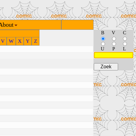
About
B
V
C
V
W
X
Y
Z
U
P
L