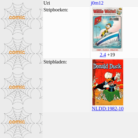
Uri
j0rn12
Stripboeken:
2.4
+19
Stripbladen:
NLDD:1982-10