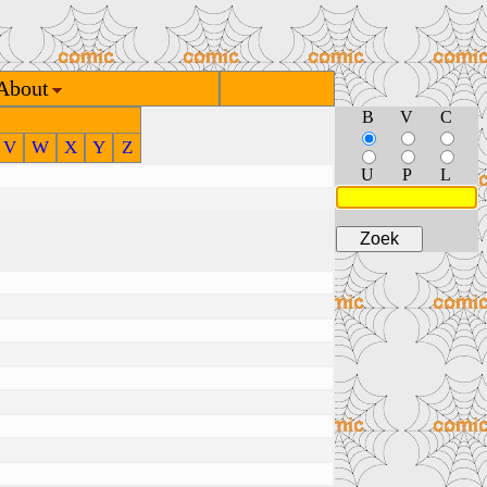
About
B
V
C
V
W
X
Y
Z
U
P
L