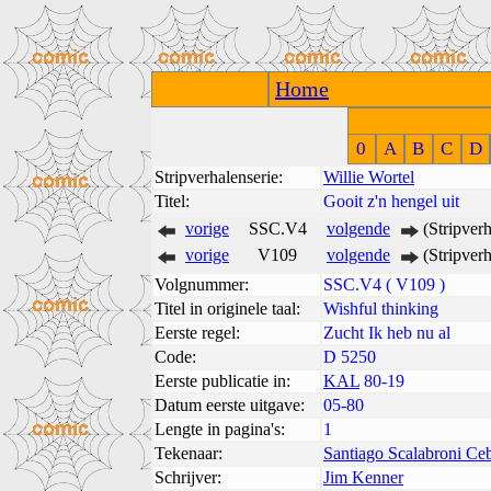
Home
0
A
B
C
D
Stripverhalenserie:
Willie Wortel
Titel:
Gooit z'n hengel uit
vorige
SSC.V4
volgende
(Stripver
vorige
V109
volgende
(Stripver
Volgnummer:
SSC.V4 ( V109 )
Titel in originele taal:
Wishful thinking
Eerste regel:
Zucht Ik heb nu al
Code:
D 5250
Eerste publicatie in:
KAL
80-19
Datum eerste uitgave:
05-80
Lengte in pagina's:
1
Tekenaar:
Santiago Scalabroni Ceb
Schrijver:
Jim Kenner