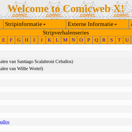
Welcome to Comicweb X!
Stripinformatie
Externe Informatie
Stripverhalenseries
E
F
G
H
I
J
K
L
M
N
O
P
Q
R
S
T
U
halen van Santiago Scalabroni Ceballos)
halen van Willie Wortel)
allos