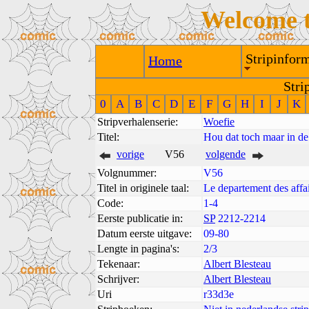
Welcome 
Stripinform
Home
Stri
0
A
B
C
D
E
F
G
H
I
J
K
Stripverhalenserie:
Woefie
Titel:
Hou dat toch maar in de
vorige
V56
volgende
Volgnummer:
V56
Titel in originele taal:
Le departement des affair
Code:
1-4
Eerste publicatie in:
SP
2212-2214
Datum eerste uitgave:
09-80
Lengte in pagina's:
2/3
Tekenaar:
Albert Blesteau
Schrijver:
Albert Blesteau
Uri
r33d3e