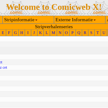
Welcome to Comicweb X!
Stripinformatie
Externe Informatie
Stripverhalenseries
E
F
G
H
I
J
K
L
M
N
O
P
Q
R
S
T
U
et
z cet