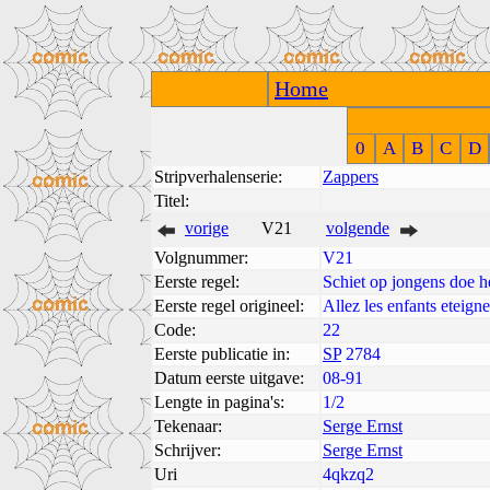
Home
0
A
B
C
D
Stripverhalenserie:
Zappers
Titel:
vorige
V21
volgende
Volgnummer:
V21
Eerste regel:
Schiet op jongens doe h
Eerste regel origineel:
Allez les enfants eteigne
Code:
22
Eerste publicatie in:
SP
2784
Datum eerste uitgave:
08-91
Lengte in pagina's:
1/2
Tekenaar:
Serge Ernst
Schrijver:
Serge Ernst
Uri
4qkzq2