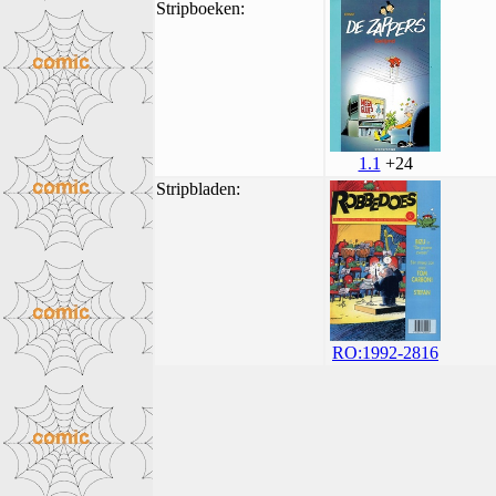
Stripboeken:
1.1
+24
Stripbladen:
RO:1992-2816