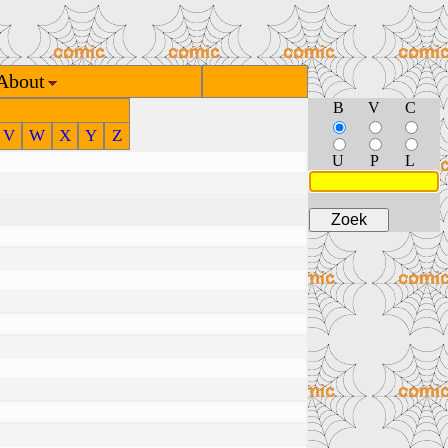
About
B
V
C
V
W
X
Y
Z
U
P
L