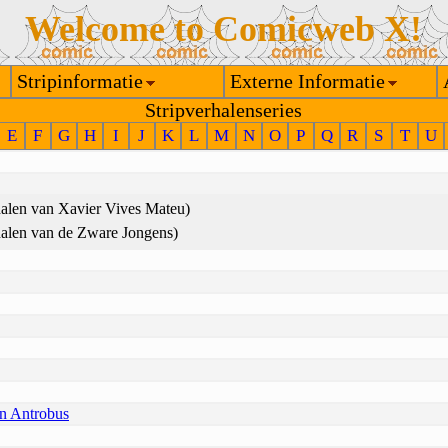
Welcome to Comicweb X!
Stripinformatie
Externe Informatie
Stripverhalenseries
E
F
G
H
I
J
K
L
M
N
O
P
Q
R
S
T
U
halen van Xavier Vives Mateu)
halen van de Zware Jongens)
n Antrobus