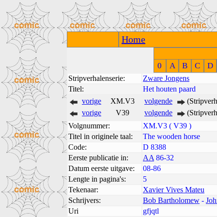
Home
0
A
B
C
D
Stripverhalenserie:
Zware Jongens
Titel:
Het houten paard
vorige
XM.V3
volgende
(Stripver
vorige
V39
volgende
(Stripver
Volgnummer:
XM.V3 ( V39 )
Titel in originele taal:
The wooden horse
Code:
D 8388
Eerste publicatie in:
AA
86-32
Datum eerste uitgave:
08-86
Lengte in pagina's:
5
Tekenaar:
Xavier Vives Mateu
Schrijvers:
Bob Bartholomew
-
Joh
Uri
gfjqtl