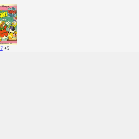
37
+5