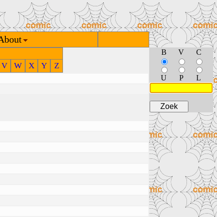
About
B
V
C
V
W
X
Y
Z
U
P
L