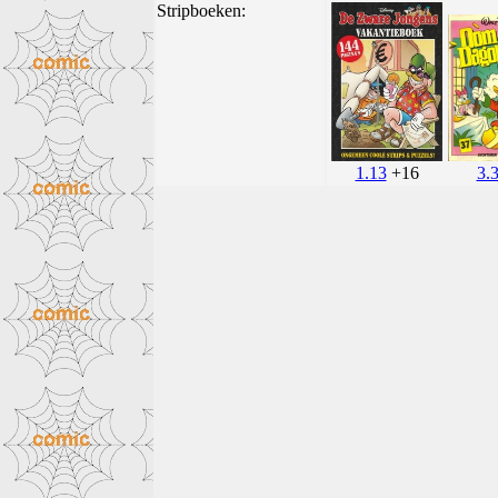
Stripboeken:
1.13
+16
3.