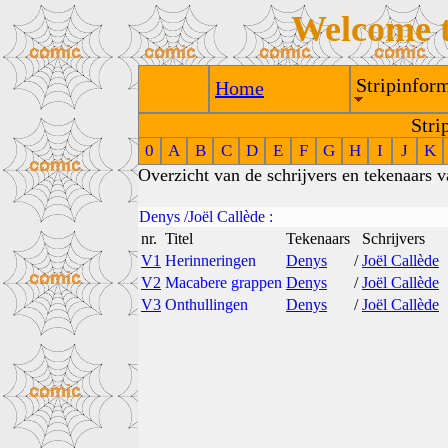
Welcome 
Stripinform
Home
Stri
0
A
B
C
D
E
F
G
H
I
J
K
Overzicht van de schrijvers en tekenaars 
Denys
/
Joël Callède
:
nr.
Titel
Tekenaars
Schrijvers
V1
Herinneringen
Denys
/
Joël Callède
V2
Macabere grappen
Denys
/
Joël Callède
V3
Onthullingen
Denys
/
Joël Callède