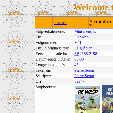
Welcome 
Stripinform
Home
Stripverhalenserie:
Mini-mensjes
Titel:
De wesp
Volgnummer:
V41
Titel in originele taal:
Le guêpier
Eerste publicatie in:
SP
2188-2198
Datum eerste uitgave:
03-80
Lengte in pagina's:
45
Tekenaar:
Pierre Seron
Schrijver:
Pierre Seron
Uri
b224kl
Stripboeken: