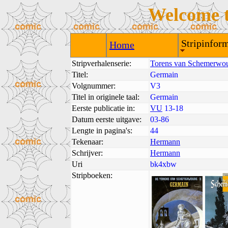
Welcome 
Stripinform
Home
Stripverhalenserie:
Torens van Schemerwo
Titel:
Germain
Volgnummer:
V3
Titel in originele taal:
Germain
Eerste publicatie in:
VU
13-18
Datum eerste uitgave:
03-86
Lengte in pagina's:
44
Tekenaar:
Hermann
Schrijver:
Hermann
Uri
bk4xbw
Stripboeken: