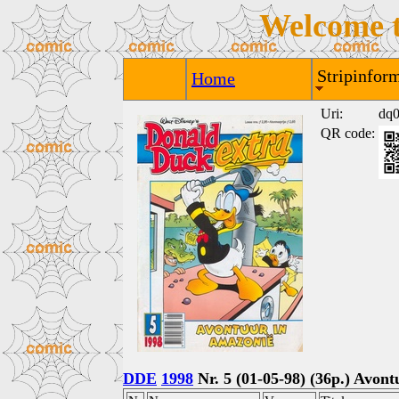
Welcome 
Stripinform
Home
Uri:
dq
QR code:
DDE
1998
Nr. 5 (01-05-98) (36p.) Avon