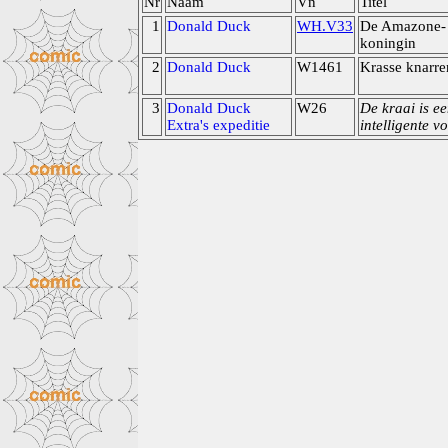
Nr
Naam
Vn
Titel
1
Donald Duck
WH.V33
De Amazone-
koningin
2
Donald Duck
W1461
Krasse knarre
3
Donald Duck
W26
De kraai is e
Extra's expeditie
intelligente v