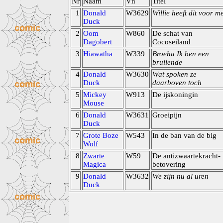
Nr
Naam
Vn
Titel
1
Donald
W3629
Willie heeft dit voor m
Duck
2
Oom
W860
De schat van
Dagobert
Cocoseiland
3
Hiawatha
W339
Broeha Ik ben een
brullende
4
Donald
W3630
Wat spoken ze
Duck
daarboven toch
5
Mickey
W913
De ijskoningin
Mouse
6
Donald
W3631
Groeipijn
Duck
7
Grote Boze
W543
In de ban van de big
Wolf
8
Zwarte
W59
De antizwaartekracht-
Magica
betovering
9
Donald
W3632
We zijn nu al uren
Duck