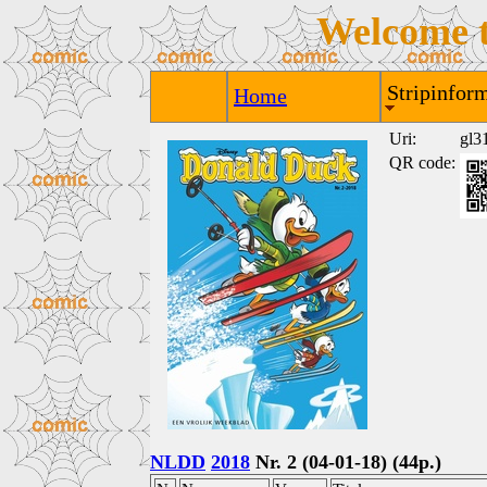
Welcome 
Stripinform
Home
Uri:
gl3
QR code:
NLDD
2018
Nr. 2 (04-01-18) (44p.)