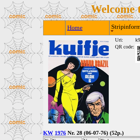
Welcome 
Stripinform
Home
Uri:
k
QR code:
KW
1976
Nr. 28 (06-07-76) (52p.)