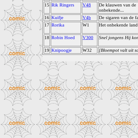
15
Rik Ringers
V48
De klauwen van de
onbekende...
16
Kuifje
V4b
De sigaren van de f
17
Rorika
W1
Het onbekende land
18
Robin Hoed
V300
Snel jongens Hij ko
19
Knipoogje
W32
[Bloempot valt uit sc