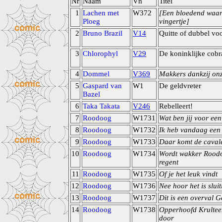
Nr
Naam
Vn
Titel
1
Lachen met
W372
[Een bloedend waa
Ploeg
vingertje]
2
Bruno Brazil
V14
Quitte of dubbel vo
3
Chlorophyl
V29
De koninklijke cobr
4
Dommel
V369
Makkers dankzij on
5
Gaspard van
W1
De geldvreter
Bazel
6
Taka Takata
V246
Rebelleert!
7
Roodoog
W1731
Wat ben jij voor een
8
Roodoog
W1732
Ik heb vandaag een 
9
Roodoog
W1733
Daar komt de caval
10
Roodoog
W1734
Wordt wakker Rood
regent
11
Roodoog
W1735
Of je het leuk vindt
12
Roodoog
W1736
Nee hoor het is sluit
13
Roodoog
W1737
Dit is een overval G
14
Roodoog
W1738
Opperhoofd Krultee
door