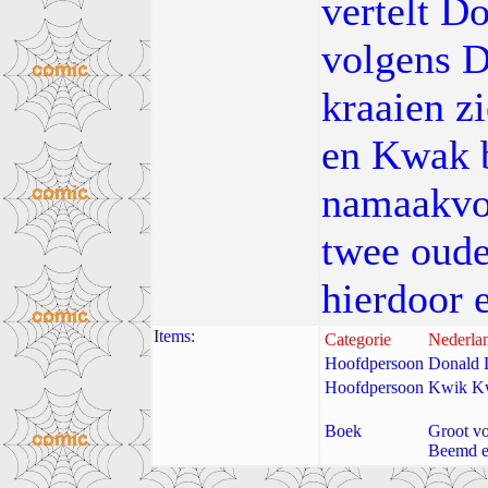
vertelt Do
volgens D
kraaien z
en Kwak b
namaakvo
twee oude
hierdoor 
Items:
Categorie
Nederla
Hoofdpersoon
Donald 
Hoofdpersoon
Kwik K
Boek
Groot vo
Beemd e