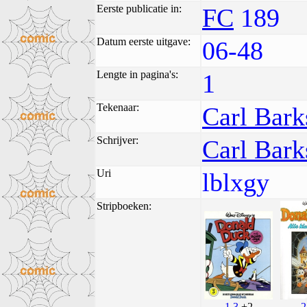
Eerste publicatie in:
FC
189
Datum eerste uitgave:
06-48
Lengte in pagina's:
1
Tekenaar:
Carl Bark
Schrijver:
Carl Bark
Uri
lblxgy
Stripboeken:
1.3
+2
2