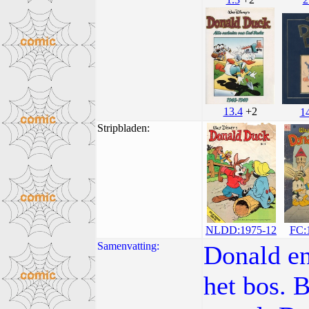
13.4
+2
1
Stripbladen:
FC:
NLDD:1975-12
Samenvatting:
Donald en
het bos. B