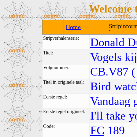
Welcome 
Stripinform
Home
Stripverhalenserie:
Donald D
Titel:
Vogels ki
Volgnummer:
CB.V87 (
Titel in originele taal:
Bird watc
Eerste regel:
Vandaag g
Eerste regel origineel:
I'll take 
Code:
FC
189