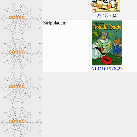
23.18
+34
Stripbladen:
NLDD:1976-23