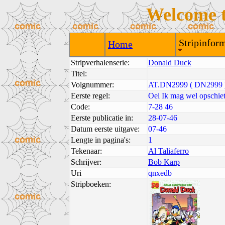
Welcome 
Stripinform
Home
Stripverhalenserie:
Donald Duck
Titel:
Volgnummer:
AT.DN2999 ( DN2999 
Eerste regel:
Oei Ik mag wel opschie
Code:
7-28 46
Eerste publicatie in:
28-07-46
Datum eerste uitgave:
07-46
Lengte in pagina's:
1
Tekenaar:
Al Taliaferro
Schrijver:
Bob Karp
Uri
qnxedb
Stripboeken: