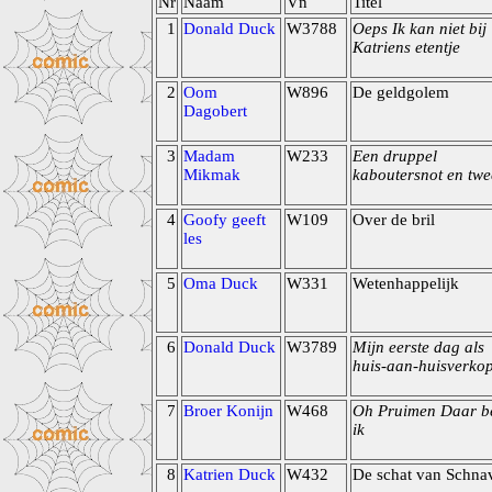
Nr
Naam
Vn
Titel
1
Donald Duck
W3788
Oeps Ik kan niet bij
Katriens etentje
2
Oom
W896
De geldgolem
Dagobert
3
Madam
W233
Een druppel
Mikmak
kaboutersnot en twe
4
Goofy geeft
W109
Over de bril
les
5
Oma Duck
W331
Wetenhappelijk
6
Donald Duck
W3789
Mijn eerste dag als
huis-aan-huisverko
7
Broer Konijn
W468
Oh Pruimen Daar b
ik
8
Katrien Duck
W432
De schat van Schna