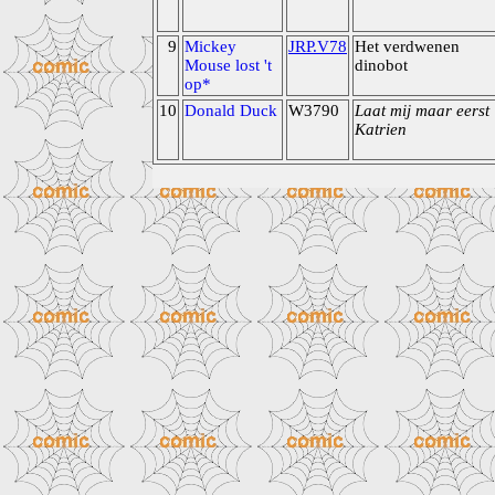
9
Mickey
JRP.V78
Het verdwenen
Mouse lost 't
dinobot
op*
10
Donald Duck
W3790
Laat mij maar eerst
Katrien