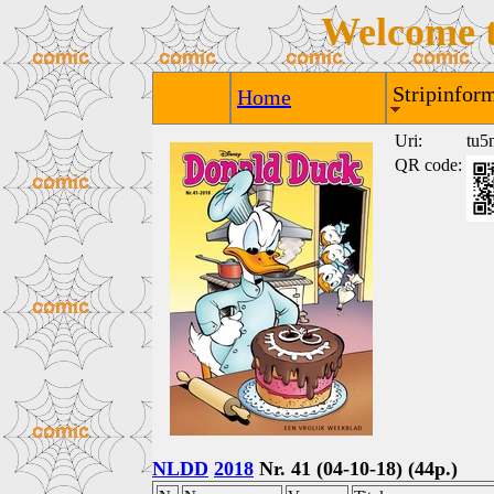
Welcome 
Stripinform
Home
Uri:
tu5n
QR code:
NLDD
2018
Nr. 41 (04-10-18) (44p.)