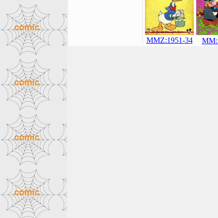
MMZ:1951-34
MM: