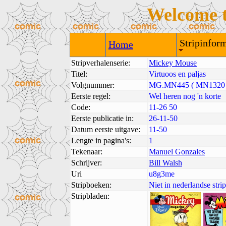
Welcome 
Stripinform
Home
Stripverhalenserie:
Mickey Mouse
Titel:
Virtuoos en paljas
Volgnummer:
MG.MN445 ( MN1320 
Eerste regel:
Wel heren nog 'n korte
Code:
11-26 50
Eerste publicatie in:
26-11-50
Datum eerste uitgave:
11-50
Lengte in pagina's:
1
Tekenaar:
Manuel Gonzales
Schrijver:
Bill Walsh
Uri
u8g3me
Stripboeken:
Niet in nederlandse str
Stripbladen: