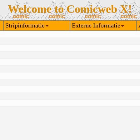
Welcome to Comicweb X!
Stripinformatie
Externe Informatie