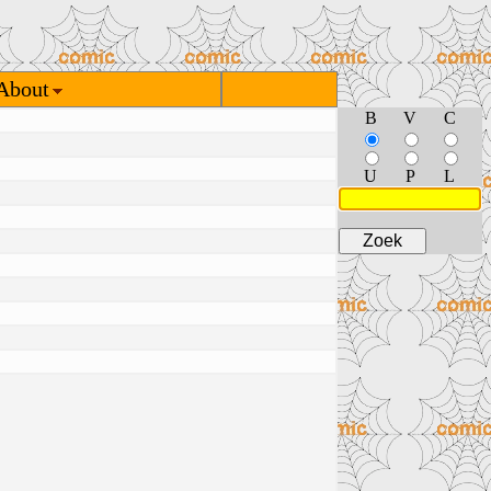
About
B
V
C
U
P
L