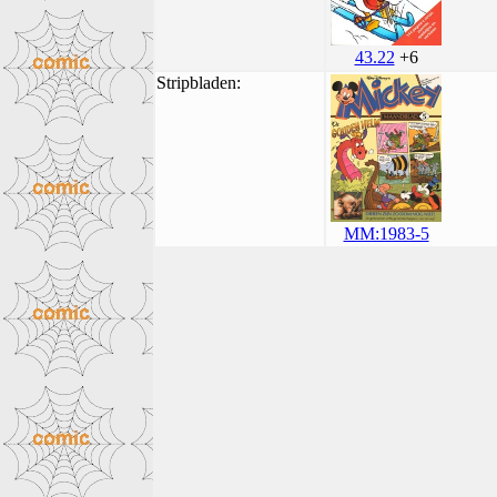
43.22
+6
Stripbladen:
MM:1983-5