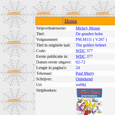
Home
Stripverhalenserie:
Mickey Mouse
Titel:
De gouden helm
Volgnummer:
PM.M111 ( V287 )
Titel in originele taal:
The golden helmet
Code:
WDC
377
Eerste publicatie in:
WDC
377
Datum eerste uitgave:
02-72
Lengte in pagina's:
24
Tekenaar:
Paul Murry
Schrijver:
Onbekend
Uri
xu6lkj
Stripboeken: