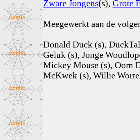
Zware Jongens
(s),
Grote 
Meegewerkt aan de volg
Donald Duck (s), DuckTale
Geluk (s), Jonge Woudlope
Mickey Mouse (s), Oom Da
McKwek (s), Willie Wortel