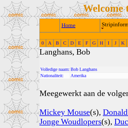
Welcome 
Stripinform
Home
0
A
B
C
D
E
F
G
H
I
J
K
Langhans, Bob
Volledige naam:
Bob Langhans
Nationaliteit:
Amerika
Meegewerkt aan de volgend
Mickey Mouse
(s),
Donald
Jonge Woudlopers
(s),
Duc