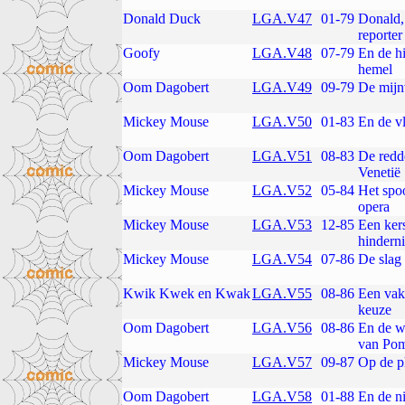
Donald Duck
LGA.V47
01-79
Donald,
reporter
Goofy
LGA.V48
07-79
En de hi
hemel
Oom Dagobert
LGA.V49
09-79
De mijn
Mickey Mouse
LGA.V50
01-83
En de v
Oom Dagobert
LGA.V51
08-83
De redd
Venetië
Mickey Mouse
LGA.V52
05-84
Het spo
opera
Mickey Mouse
LGA.V53
12-85
Een ker
hindern
Mickey Mouse
LGA.V54
07-86
De slag
Kwik Kwek en Kwak
LGA.V55
08-86
Een vak
keuze
Oom Dagobert
LGA.V56
08-86
En de w
van Po
Mickey Mouse
LGA.V57
09-87
Op de p
Oom Dagobert
LGA.V58
01-88
En de n