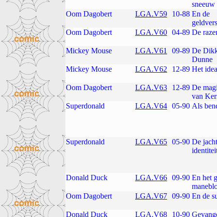
sneeuw
Oom Dagobert
LGA.V59
10-88
En de
geldver
Oom Dagobert
LGA.V60
04-89
De raze
Mickey Mouse
LGA.V61
09-89
De Dikk
Dunne
Mickey Mouse
LGA.V62
12-89
Het idea
Oom Dagobert
LGA.V63
12-89
De magi
van Ker
Superdonald
LGA.V64
05-90
Als ben
Superdonald
LGA.V65
05-90
De jach
identitei
Donald Duck
LGA.V66
09-90
En het 
manebl
Oom Dagobert
LGA.V67
09-90
En de s
Donald Duck
LGA.V68
10-90
Gevange