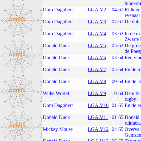
hindern
Oom Dagobert
LGA.V2
04-61
Rillinge
evenaar
Oom Dagobert
LGA.V3
07-61
De dubb
Oom Dagobert
LGA.V4
03-63
In de m
Zwarte 
Donald Duck
LGA.V5
05-63
De groe
de Poes
Donald Duck
LGA.V6
03-64
Een vlo
Donald Duck
LGA.V7
05-64
En de 
Donald Duck
LGA.V8
09-64
En de 'k
Willie Wortel
LGA.V9
10-64
De uitv
rugby
Oom Dagobert
LGA.V10
01-65
En de en
Donald Duck
LGA.V11
01-65
Donald 
ruimtet
Mickey Mouse
LGA.V12
04-65
Overval 
Gemzen