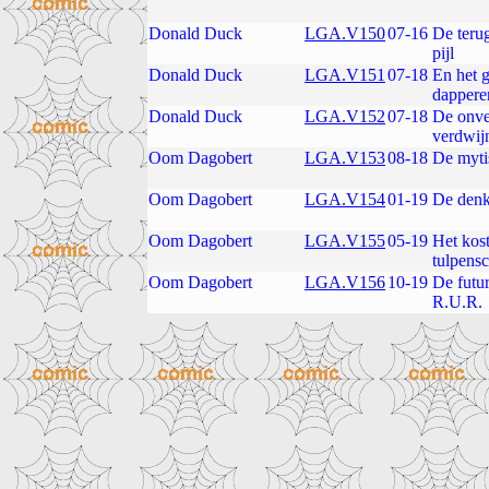
Donald Duck
LGA.V150
07-16
De teru
pijl
Donald Duck
LGA.V151
07-18
En het 
dappere
Donald Duck
LGA.V152
07-18
De onve
verdwij
Oom Dagobert
LGA.V153
08-18
De myti
Oom Dagobert
LGA.V154
01-19
De den
Oom Dagobert
LGA.V155
05-19
Het kos
tulpensc
Oom Dagobert
LGA.V156
10-19
De futur
R.U.R.