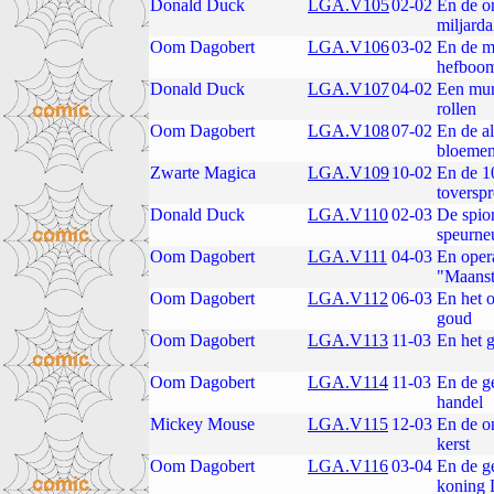
Donald Duck
LGA.V105
02-02
En de o
miljarda
Oom Dagobert
LGA.V106
03-02
En de m
hefboo
Donald Duck
LGA.V107
04-02
Een mun
rollen
Oom Dagobert
LGA.V108
07-02
En de al
bloeme
Zwarte Magica
LGA.V109
10-02
En de 1
toversp
Donald Duck
LGA.V110
02-03
De spio
speurne
Oom Dagobert
LGA.V111
04-03
En oper
"Maanst
Oom Dagobert
LGA.V112
06-03
En het 
goud
Oom Dagobert
LGA.V113
11-03
En het 
Oom Dagobert
LGA.V114
11-03
En de g
handel
Mickey Mouse
LGA.V115
12-03
En de o
kerst
Oom Dagobert
LGA.V116
03-04
En de ge
koning 