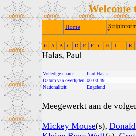
Welcome 
Stripinform
Home
0
A
B
C
D
E
F
G
H
I
J
K
Halas, Paul
Volledige naam:
Paul Halas
Datum van overlijden:
00-00-49
Nationaliteit:
Engeland
Meegewerkt aan de volgend
Mickey Mouse
(s),
Donald
Kleine Boze Wolf
(s),
Grot