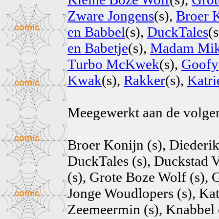
Zware Jongens
(s),
Broer 
en Babbel
(s),
DuckTales
(
en Babetje
(s),
Madam Mi
Turbo McKwek
(s),
Goofy
Kwak
(s),
Rakker
(s),
Katr
Meegewerkt aan de volg
Broer Konijn (s), Diederi
DuckTales (s), Duckstad Vo
(s), Grote Boze Wolf (s), 
Jonge Woudlopers (s), Kat
Zeemeermin (s), Knabbel 