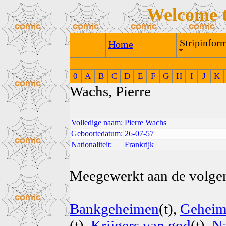
Welcome 
Stripinform
Home
0
A
B
C
D
E
F
G
H
I
J
K
Wachs, Pierre
Volledige naam:
Pierre Wachs
Geboortedatum:
26-07-57
Nationaliteit:
Frankrijk
Meegewerkt aan de volgend
Bankgeheimen
(t),
Geheim
(t),
Krijgers van god
(t),
Na