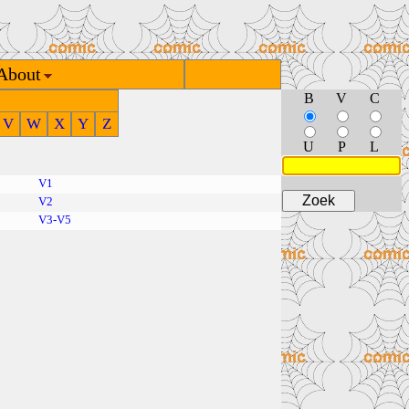
About
B
V
C
V
W
X
Y
Z
U
P
L
V1
V2
V3-V5