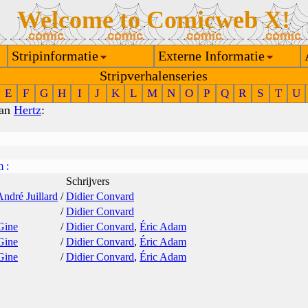
Welcome to Comicweb X!
Stripinformatie
Externe Informatie
Stripverhalenseries
E
F
G
H
I
J
K
L
M
N
O
P
Q
R
S
T
U
van
Hertz
:
m
:
Schrijvers
André Juillard
/
Didier Convard
/
Didier Convard
Gine
/
Didier Convard
,
Éric Adam
Gine
/
Didier Convard
,
Éric Adam
Gine
/
Didier Convard
,
Éric Adam