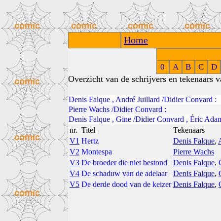
Home
0
A
B
C
D
Overzicht van de schrijvers en tekenaars 
Denis Falque
,
André Juillard
/
Didier Convard
:
Pierre Wachs
/
Didier Convard
:
Denis Falque
,
Gine
/
Didier Convard
,
Éric Ada
nr.
Titel
Tekenaars
V1
Hertz
Denis Falque
,
V2
Montespa
Pierre Wachs
V3
De broeder die niet bestond
Denis Falque
,
V4
De schaduw van de adelaar
Denis Falque
,
V5
De derde dood van de keizer
Denis Falque
,