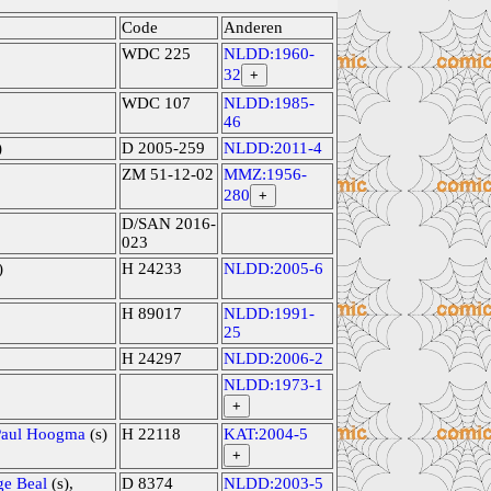
Code
Anderen
WDC 225
NLDD:1960-
32
+
WDC 107
NLDD:1985-
46
)
D 2005-259
NLDD:2011-4
ZM 51-12-02
MMZ:1956-
280
+
D/SAN 2016-
023
)
H 24233
NLDD:2005-6
H 89017
NLDD:1991-
25
H 24297
NLDD:2006-2
NLDD:1973-1
+
Paul Hoogma
(s)
H 22118
KAT:2004-5
+
ge Beal
(s),
D 8374
NLDD:2003-5