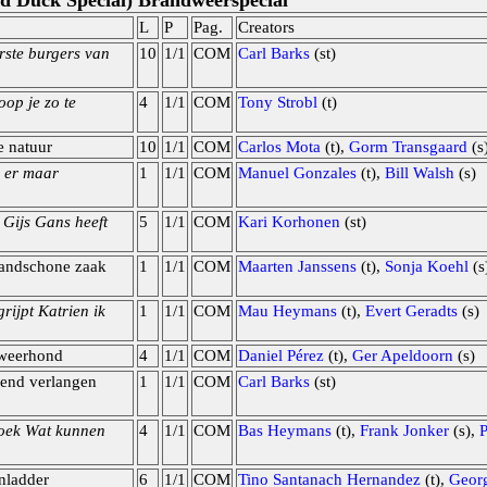
ld Duck Special) Brandweerspecial
L
P
Pag.
Creators
ste burgers van
10
1/1
COM
Carl Barks
(st)
op je zo te
4
1/1
COM
Tony Strobl
(t)
e natuur
10
1/1
COM
Carlos Mota
(t),
Gorm Transgaard
(s
 er maar
1
1/1
COM
Manuel Gonzales
(t),
Bill Walsh
(s)
Gijs Gans heeft
5
1/1
COM
Kari Korhonen
(st)
randschone zaak
1
1/1
COM
Maarten Janssens
(t),
Sonja Koehl
(s
rijpt Katrien ik
1
1/1
COM
Mau Heymans
(t),
Evert Geradts
(s)
weerhond
4
1/1
COM
Daniel Pérez
(t),
Ger Apeldoorn
(s)
end verlangen
1
1/1
COM
Carl Barks
(st)
boek Wat kunnen
4
1/1
COM
Bas Heymans
(t),
Frank Jonker
(s),
nladder
6
1/1
COM
Tino Santanach Hernandez
(t),
Geor