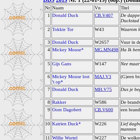
DDS
2019
Nr. 1 (22-01-19) (68p.) (Dona
Nr
Naam
Vn
Titel
1
Donald Duck
CB.V407
De dapper
Duckstad
2
Tokkie Tor
W43
Waarom lo
3
Donald Duck
W2657
Vuur in d
4
Mickey Mouse*
MG.MN498
Ha Ik ben
5
Gijs Gans
W147
Nee maar 
6
Mickey Mouse lost
MAJ.V3
(G)een b
't op*
7
Donald Duck
MH.V75
Dus je beg
8
Rakker
W586
De brand
9
Oom Dagobert
CB.V600
een brand
10
Katrien Duck*
W226
Lief dag
mannen
11
Willie Wortel
W227
De wolke