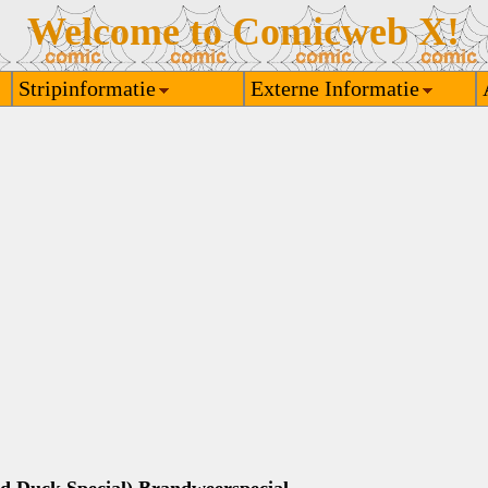
Welcome to Comicweb X!
Stripinformatie
Externe Informatie