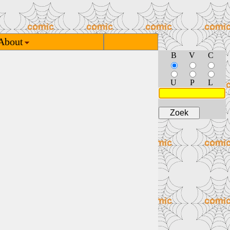
About
B
V
C
U
P
L