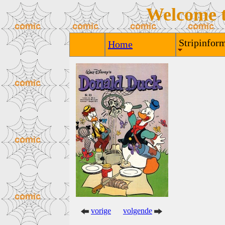
Welcome 
Stripinform
Home
vorige
volgende