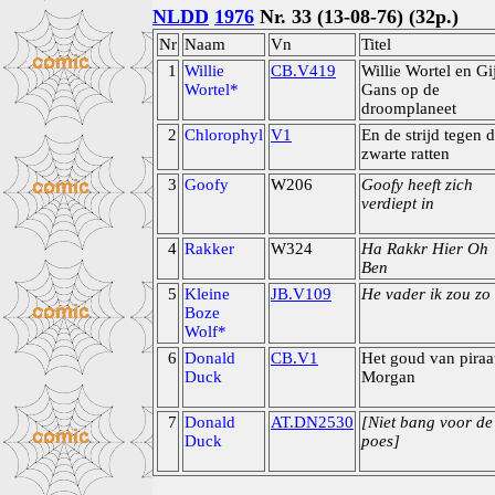
NLDD
1976
Nr. 33 (13-08-76) (32p.)
Nr
Naam
Vn
Titel
1
Willie
CB.V419
Willie Wortel en Gi
Wortel*
Gans op de
droomplaneet
2
Chlorophyl
V1
En de strijd tegen 
zwarte ratten
3
Goofy
W206
Goofy heeft zich
verdiept in
4
Rakker
W324
Ha Rakkr Hier Oh
Ben
5
Kleine
JB.V109
He vader ik zou zo
Boze
Wolf*
6
Donald
CB.V1
Het goud van piraa
Duck
Morgan
7
Donald
AT.DN2530
[Niet bang voor de
Duck
poes]