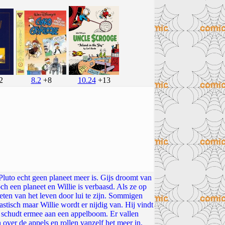
10.24
+13
8.2
+8
2
 Pluto echt geen planeet meer is. Gijs droomt van
ch een planeet en Willie is verbaasd. Als ze op
ieten van het leven door lui te zijn. Sommigen
astisch maar Willie wordt er nijdig van. Hij vindt
en schudt ermee aan een appelboom. Er vallen
over de appels en rollen vanzelf het meer in,