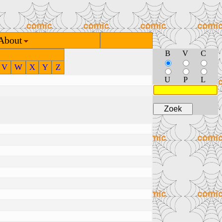
About
B
V
C
V
W
X
Y
Z
U
P
L