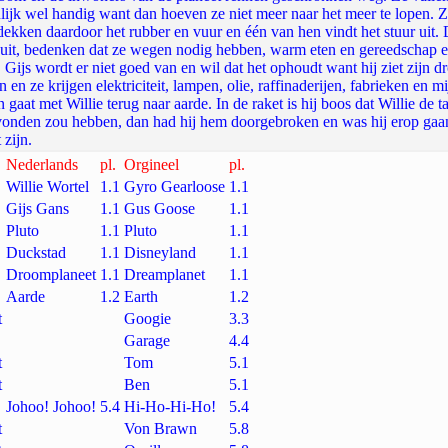
lijk wel handig want dan hoeven ze niet meer naar het meer te lopen. Ze
ekken daardoor het rubber en vuur en één van hen vindt het stuur uit. 
uit, bedenken dat ze wegen nodig hebben, warm eten en gereedschap e
 Gijs wordt er niet goed van en wil dat het ophoudt want hij ziet zijn
 en ze krijgen elektriciteit, lampen, olie, raffinaderijen, fabrieken en 
 gaat met Willie terug naar aarde. In de raket is hij boos dat Willie de t
gevonden zou hebben, dan had hij hem doorgebroken en was hij erop gaa
 zijn.
Nederlands
pl.
Orgineel
pl.
Willie Wortel
1.1
Gyro Gearloose
1.1
Gijs Gans
1.1
Gus Goose
1.1
Pluto
1.1
Pluto
1.1
Duckstad
1.1
Disneyland
1.1
Droomplaneet
1.1
Dreamplanet
1.1
Aarde
1.2
Earth
1.2
t
Googie
3.3
Garage
4.4
t
Tom
5.1
t
Ben
5.1
Johoo! Johoo!
5.4
Hi-Ho-Hi-Ho!
5.4
t
Von Brawn
5.8