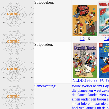
Stripboeken:
1.2
+6
2.
Stripbladen:
FC:1
NLDD:1976-33
Samenvatting:
Willie Wortel neemt Gijs
die planeet en weet zeke
de planeet landen zien z
zitten onder een boom en
al dat luieren maar niet
heel veel appels uit de