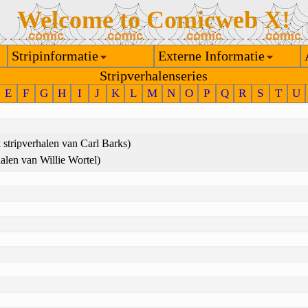
Welcome to Comicweb X!
Stripinformatie
Externe Informatie
Stripverhalenseries
E
F
G
H
I
J
K
L
M
N
O
P
Q
R
S
T
U
stripverhalen van Carl Barks)
halen van Willie Wortel)