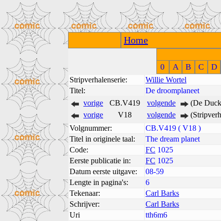
Home
0
A
B
C
D
Stripverhalenserie:
Willie Wortel
Titel:
De droomplaneet
vorige
CB.V419
volgende
(De Duck 
vorige
V18
volgende
(Stripver
Volgnummer:
CB.V419 ( V18 )
Titel in originele taal:
The dream planet
Code:
FC
1025
Eerste publicatie in:
FC
1025
Datum eerste uitgave:
08-59
Lengte in pagina's:
6
Tekenaar:
Carl Barks
Schrijver:
Carl Barks
Uri
tth6m6