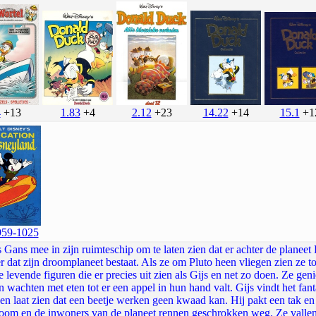
14.22
+14
4
+13
2.12
+23
1.83
+4
15.1
+1
959-1025
 Gans mee in zijn ruimteschip om te laten zien dat er achter de planeet
r dat zijn droomplaneet bestaat. Als ze om Pluto heen vliegen zien ze to
e levende figuren die er precies uit zien als Gijs en net zo doen. Ze gen
 wachten met eten tot er een appel in hun hand valt. Gijs vindt het fant
s en laat zien dat een beetje werken geen kwaad kan. Hij pakt een tak 
 boom en de inwoners van de planeet rennen geschrokken weg. Ze vallen 