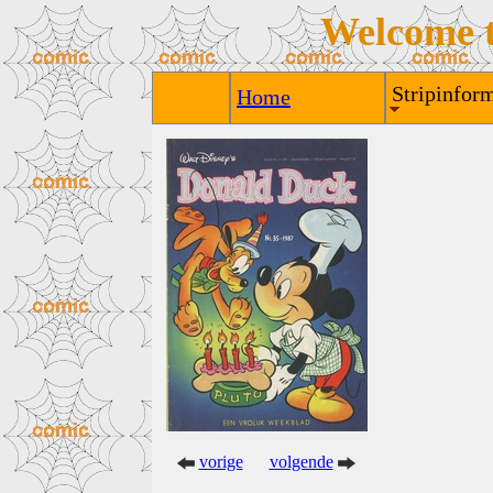
Welcome 
Stripinform
Home
vorige
volgende