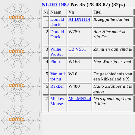
NLDD
1987
Nr. 35 (28-08-87) (32p.)
Nr
Naam
Vn
Titel
1
Donald
AT.DN1114
Ik zeg jullie dat het
Duck
2
Donald
W750
Aha Hier moet ik
Duck
zijn De
3
Willie
CB.V531
Zo nu en dan vind ik
Wortel
4
Pluto
W163
Hee Wat zijn er veel
5
Van nul
W10
De geschiedenis van
tot nu
een kikkerlandje X
6
Rakker
W480
Hallo Zwabber dit is
Snoes
7
Mickey
MG.MN344
Da's goedkoop Laat
Mouse
ik hier