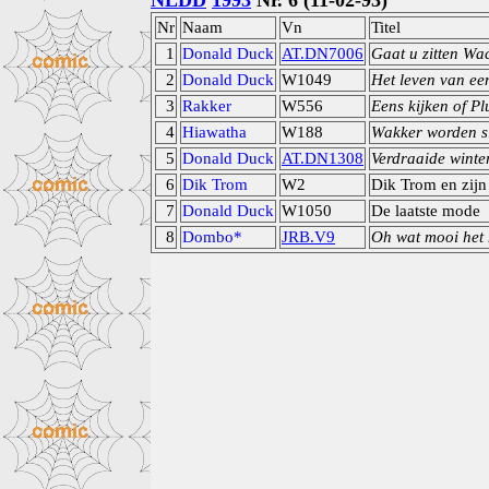
NLDD
1993
Nr. 6 (11-02-93)
Nr
Naam
Vn
Titel
1
Donald Duck
AT.DN7006
Gaat u zitten Wac
2
Donald Duck
W1049
Het leven van ee
3
Rakker
W556
Eens kijken of Pl
4
Hiawatha
W188
Wakker worden s
5
Donald Duck
AT.DN1308
Verdraaide winte
6
Dik Trom
W2
Dik Trom en zijn
7
Donald Duck
W1050
De laatste mode
8
Dombo*
JRB.V9
Oh wat mooi het 