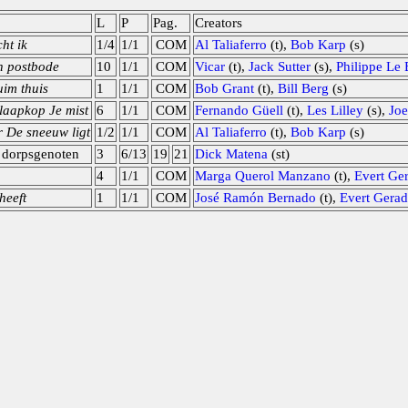
L
P
Pag.
Creators
ht ik
1/4
1/1
COM
Al Taliaferro
(t),
Bob Karp
(s)
n postbode
10
1/1
COM
Vicar
(t),
Jack Sutter
(s),
Philippe Le 
uim thuis
1
1/1
COM
Bob Grant
(t),
Bill Berg
(s)
laapkop Je mist
6
1/1
COM
Fernando Güell
(t),
Les Lilley
(s),
Joe
r De sneeuw ligt
1/2
1/1
COM
Al Taliaferro
(t),
Bob Karp
(s)
 dorpsgenoten
3
6/13
19
21
Dick Matena
(st)
4
1/1
COM
Marga Querol Manzano
(t),
Evert Ger
heeft
1
1/1
COM
José Ramón Bernado
(t),
Evert Gerad