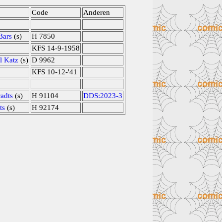
Code
Anderen
Bars
(s)
H 7850
KFS 14-9-1958
l Katz
(s)
D 9962
KFS 10-12-'41
adts
(s)
H 91104
DDS:2023-3
ts
(s)
H 92174