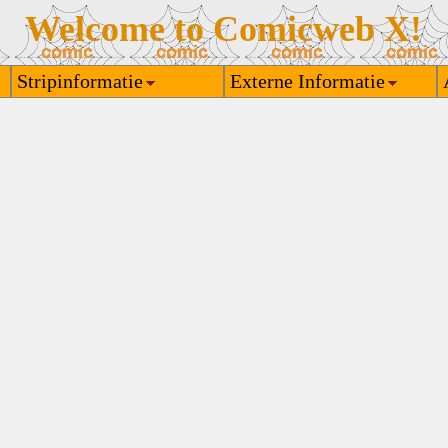
Welcome to Comicweb X!
Stripinformatie
Externe Informatie