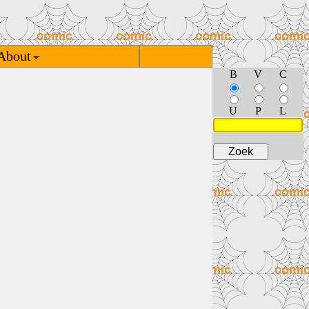
About
B
V
C
U
P
L