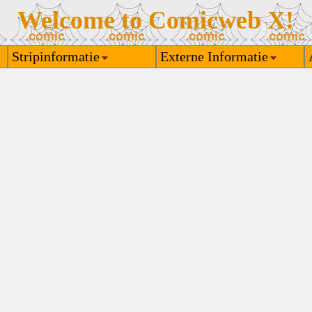
Welcome to Comicweb X!
Stripinformatie
Externe Informatie