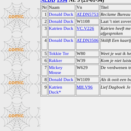
NLDD
1994
Nr. 3 (21-01-94)
Nr
Naam
Vn
Titel
1
Donald Duck
AT.DN5753
Reclame Bureau 
2
Donald Duck
W1108
Laat 't niet zov
3
Katrien Duck
VC.V226
Katrien heeft me
afgesproken
4
Donald Duck
AT.DN3506
Skilift Een kaart
5
Tokkie Tor
W80
Weet je wat ik he
6
Rakker
W39
Kom je niet luis
7
Mickey
W629
De verdwenen tr
Mouse
8
Donald Duck
W1109
Als ik ooit een 
9
Katrien
MH.V96
Lief Dagboek Je
Duck*