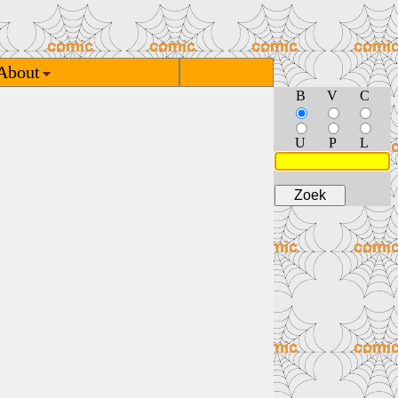
About
B
V
C
U
P
L