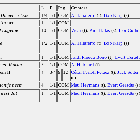
L
P
Pag.
Creators
Dineer in luxe
1/4
1/1
COM
Al Taliaferro
(t),
Bob Karp
(s)
er komen
1
1/1
COM
t Eugenie
10
1/1
COM
Vicar
(t),
Paul Halas
(s),
Flor Collin
je
1/2
1/1
COM
Al Taliaferro
(t),
Bob Karp
(s)
t
1
1/1
COM
Jordi Pineda Bono
(t),
Evert Geradt
teren Rakker
5
1/1
COM
Al Hubbard
(t)
ein II
4
3/4
9
12
César Ferioli Pelaez
(t),
Jack Sutter
(s)
baantje neem
4
1/1
COM
Mau Heymans
(t),
Evert Geradts
(s
 weet dat
1
1/1
COM
Mau Heymans
(t),
Evert Geradts
(s