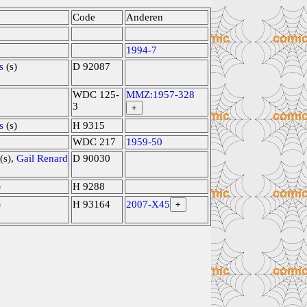
Code
Anderen
1994-7
s
(s)
D 92087
WDC 125-
MMZ:1957-328
3
+
s
(s)
H 9315
WDC 217
1959-50
(s),
Gail Renard
D 90030
)
H 9288
)
H 93164
2007-X45
+