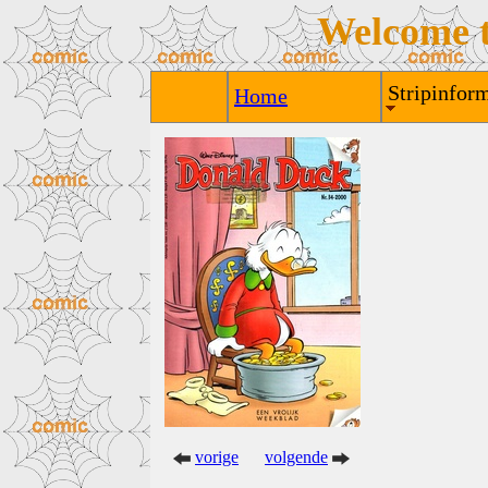
Welcome 
Stripinform
Home
vorige
volgende