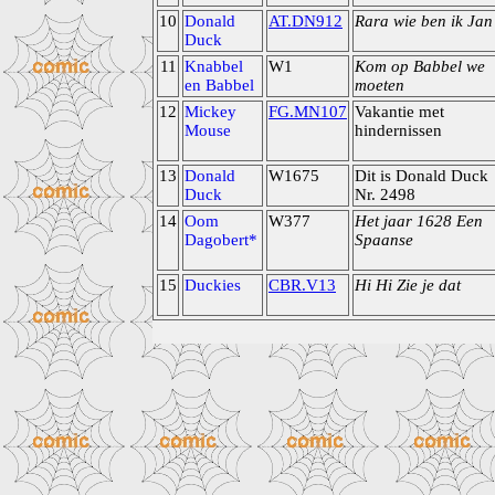
10
Donald
AT.DN912
Rara wie ben ik Jan
Duck
11
Knabbel
W1
Kom op Babbel we
en Babbel
moeten
12
Mickey
FG.MN107
Vakantie met
Mouse
hindernissen
13
Donald
W1675
Dit is Donald Duck
Duck
Nr. 2498
14
Oom
W377
Het jaar 1628 Een
Dagobert*
Spaanse
15
Duckies
CBR.V13
Hi Hi Zie je dat