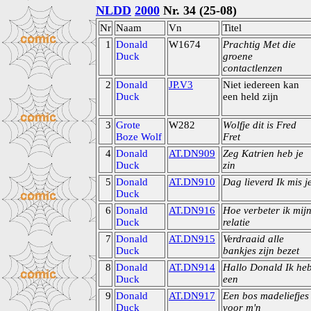
NLDD
2000
Nr. 34 (25-08)
Nr
Naam
Vn
Titel
1
Donald
W1674
Prachtig Met die
Duck
groene
contactlenzen
2
Donald
JP.V3
Niet iedereen kan
Duck
een held zijn
3
Grote
W282
Wolfje dit is Fred
Boze Wolf
Fret
4
Donald
AT.DN909
Zeg Katrien heb je
Duck
zin
5
Donald
AT.DN910
Dag lieverd Ik mis j
Duck
6
Donald
AT.DN916
Hoe verbeter ik mij
Duck
relatie
7
Donald
AT.DN915
Verdraaid alle
Duck
bankjes zijn bezet
8
Donald
AT.DN914
Hallo Donald Ik he
Duck
een
9
Donald
AT.DN917
Een bos madeliefjes
Duck
voor m'n