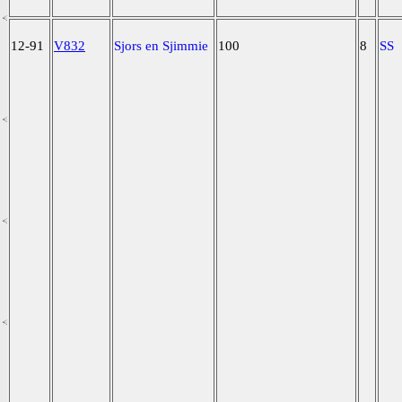
12-91
V832
Sjors en Sjimmie
100
8
SS