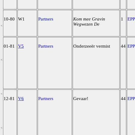
10-80
W1
Partners
Kom mee Gravin
1
EP
Wegwezen De
01-81
V5
Partners
Onderzeeër vermist
44
EP
12-81
V6
Partners
Gevaar!
44
EP