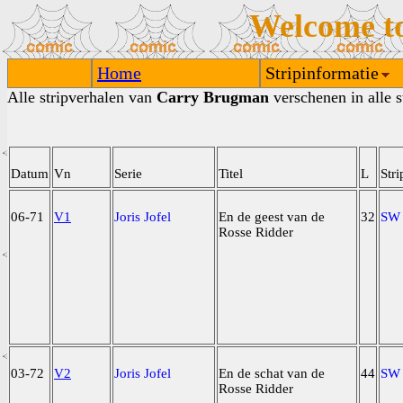
Welcome t
Home
Stripinformatie
Alle stripverhalen van
Carry Brugman
verschenen in alle s
Datum
Vn
Serie
Titel
L
Stri
06-71
V1
Joris Jofel
En de geest van de
32
SW
Rosse Ridder
03-72
V2
Joris Jofel
En de schat van de
44
SW
Rosse Ridder