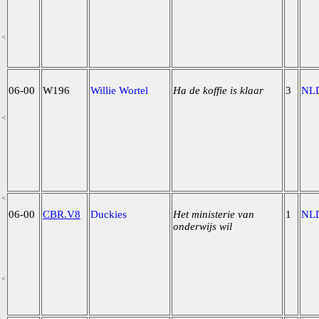
06-00
W196
Willie Wortel
Ha de koffie is klaar
3
NL
06-00
CBR.V8
Duckies
Het ministerie van
1
NL
onderwijs wil