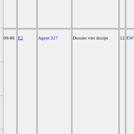
09-86
E2
Agent 327
Dossier vier dozijn
12
EW