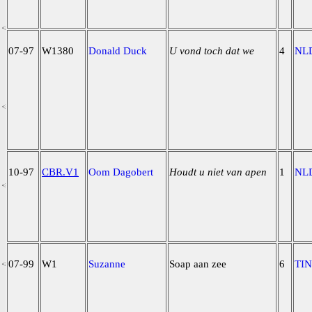
07-97
W1380
Donald Duck
U vond toch dat we
4
NL
10-97
CBR.V1
Oom Dagobert
Houdt u niet van apen
1
NL
07-99
W1
Suzanne
Soap aan zee
6
TIN