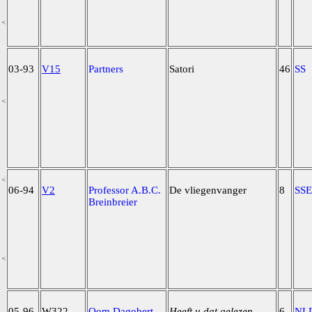
03-93
V15
Partners
Satori
46
SS
06-94
V2
Professor A.B.C.
De vliegenvanger
8
SSE
Breinbreier
05-96
W322
Oom Dagobert
Heeft u dat gelezen
6
NL