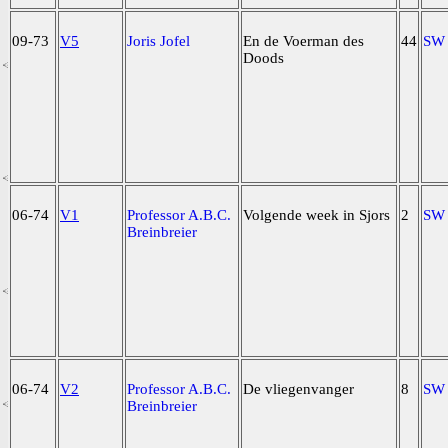
09-73
V5
Joris Jofel
En de Voerman des
44
SW
Doods
06-74
V1
Professor A.B.C.
Volgende week in Sjors
2
SW
Breinbreier
06-74
V2
Professor A.B.C.
De vliegenvanger
8
SW
Breinbreier