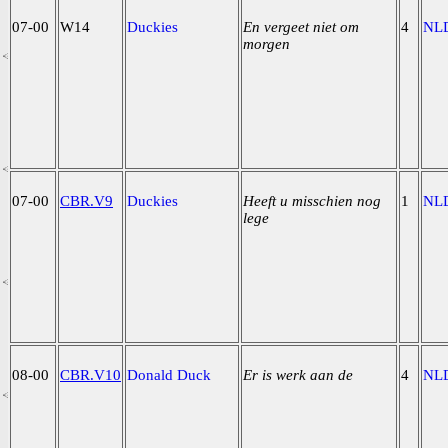
07-00
W14
Duckies
En vergeet niet om
4
NL
morgen
07-00
CBR.V9
Duckies
Heeft u misschien nog
1
NL
lege
08-00
CBR.V10
Donald Duck
Er is werk aan de
4
NL