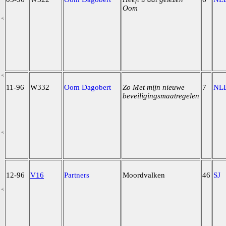
Oom
11-96
W332
Oom Dagobert
Zo Met mijn nieuwe
7
NL
beveiligingsmaatregelen
12-96
V16
Partners
Moordvalken
46
SJ