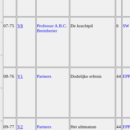
07-75
V8
Professor A.B.C.
De krachtpil
6
SW
Breinbreier
08-76
V1
Partners
Dodelijke erfenis
44
EP
09-77
V2
Partners
Het ultimatum
44
EP