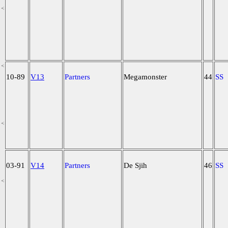
10-89
V13
Partners
Megamonster
44
SS
03-91
V14
Partners
De Sjih
46
SS