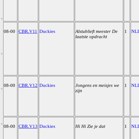
08-00
CBR.V11
Duckies
Alstublieft meester De
1
NL
laatste opdracht
08-00
CBR.V12
Duckies
Jongens en meisjes we
1
NL
zijn
08-00
CBR.V13
Duckies
Hi Hi Zie je dat
1
NL