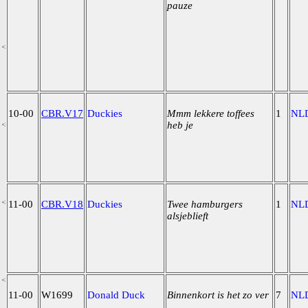
pauze
10-00
CBR.V17
Duckies
Mmm lekkere toffees
1
NL
heb je
11-00
CBR.V18
Duckies
Twee hamburgers
1
NL
alsjeblieft
11-00
W1699
Donald Duck
Binnenkort is het zo ver
7
NL