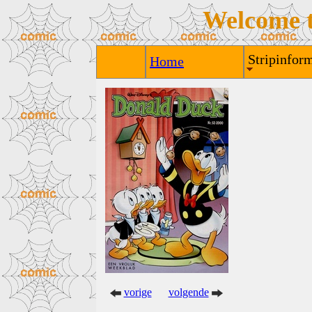
Welcome 
Stripinform
Home
vorige
volgende