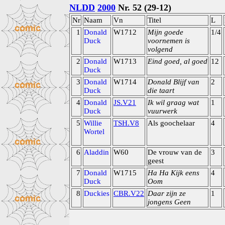
NLDD
2000
Nr. 52 (29-12)
Nr
Naam
Vn
Titel
L
1
Donald
W1712
Mijn goede
1/4
Duck
voornemen is
volgend
2
Donald
W1713
Eind goed, al goed
12
Duck
3
Donald
W1714
Donald Blijf van
2
Duck
die taart
4
Donald
JS.V21
Ik wil graag wat
1
Duck
vuurwerk
5
Willie
TSH.V8
Als goochelaar
4
Wortel
6
Aladdin
W60
De vrouw van de
3
geest
7
Donald
W1715
Ha Ha Kijk eens
4
Duck
Oom
8
Duckies
CBR.V22
Daar zijn ze
1
jongens Geen