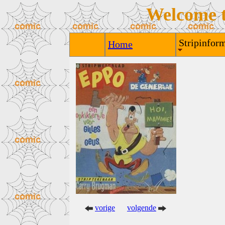
Welcome 
Stripinform
Home
vorige
volgende