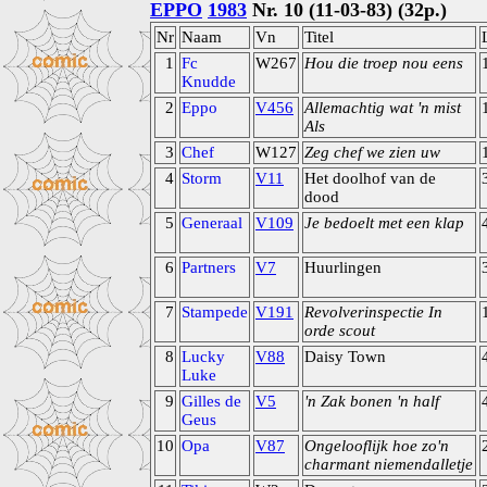
EPPO
1983
Nr. 10 (11-03-83) (32p.)
Nr
Naam
Vn
Titel
1
Fc
W267
Hou die troep nou eens
Knudde
2
Eppo
V456
Allemachtig wat 'n mist
Als
3
Chef
W127
Zeg chef we zien uw
4
Storm
V11
Het doolhof van de
dood
5
Generaal
V109
Je bedoelt met een klap
6
Partners
V7
Huurlingen
7
Stampede
V191
Revolverinspectie In
orde scout
8
Lucky
V88
Daisy Town
Luke
9
Gilles de
V5
'n Zak bonen 'n half
Geus
10
Opa
V87
Ongelooflijk hoe zo'n
charmant niemendalletje