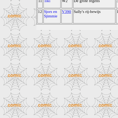
11
Tiki
W2
De grote regens
12
Sjors en
V390
Sally's rij-bewijs
Sjimmie