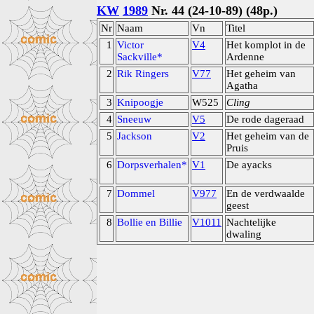
KW
1989
Nr. 44 (24-10-89) (48p.)
Nr
Naam
Vn
Titel
1
Victor
V4
Het komplot in de
Sackville*
Ardenne
2
Rik Ringers
V77
Het geheim van
Agatha
3
Knipoogje
W525
Cling
4
Sneeuw
V5
De rode dageraad
5
Jackson
V2
Het geheim van de
Pruis
6
Dorpsverhalen*
V1
De ayacks
7
Dommel
V977
En de verdwaalde
geest
8
Bollie en Billie
V1011
Nachtelijke
dwaling