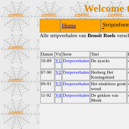
Welcome 
Stripinform
Home
Alle stripverhalen van
Benoît Roels
versch
Datum
Vn
Serie
Titel
10-89
V1
Dorpsverhalen
De ayacks
07-90
V2
Dorpsverhalen
Herberg Het
Koningskind
09-91
V3
Dorpsverhalen
Het eindeloos grote
woud
11-92
V4
Dorpsverhalen
De gekken van
Monk