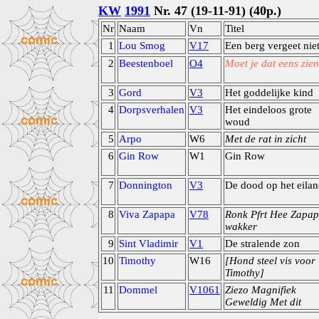
KW
1991
Nr. 47 (19-11-91) (40p.)
Nr
Naam
Vn
Titel
1
Lou Smog
V17
Een berg vergeet nie
2
Beestenboel
O4
Moet je dat eens zien
3
Gord
V3
Het goddelijke kind
4
Dorpsverhalen
V3
Het eindeloos grote
woud
5
Arpo
W6
Met de rat in zicht
6
Gin Row
W1
Gin Row
7
Donnington
V3
De dood op het eila
8
Viva Zapapa
V78
Ronk Pfrt Hee Zapa
wakker
9
Sint Vladimir
V1
De stralende zon
10
Timothy
W16
[Hond steel vis voor
Timothy]
11
Dommel
V1061
Ziezo Magnifiek
Geweldig Met dit