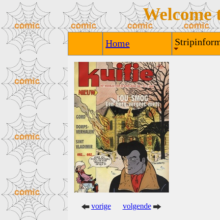
Welcome 
Stripinform
Home
vorige
volgende