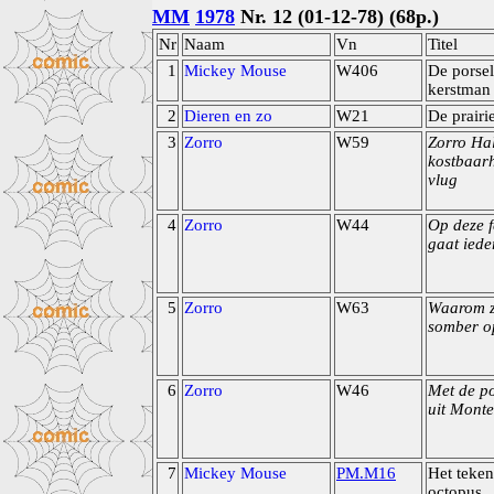
MM
1978
Nr. 12 (01-12-78) (68p.)
Nr
Naam
Vn
Titel
1
Mickey Mouse
W406
De porse
kerstman
2
Dieren en zo
W21
De prair
3
Zorro
W59
Zorro Ha
kostbaar
vlug
4
Zorro
W44
Op deze 
gaat iede
5
Zorro
W63
Waarom 
somber o
6
Zorro
W46
Met de po
uit Monte
7
Mickey Mouse
PM.M16
Het teken
octopus