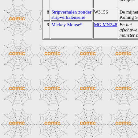
8
Stripverhalen zonder
W3156
De mijne
stripverhalenserie
Koning 
9
Mickey Mouse*
MG.MN248
En het
afschuwel
monster 