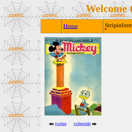
Welcome 
Stripinform
Home
vorige
volgende