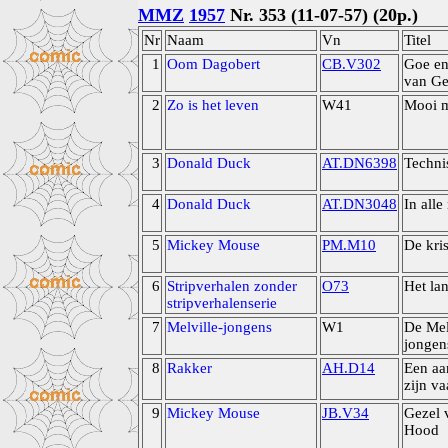
MMZ
1957
Nr. 353 (11-07-57) (20p.)
Nr
Naam
Vn
Titel
1
Oom Dagobert
CB.V302
Goe en
van Ge
2
Zo is het leven
W41
Mooi m
3
Donald Duck
AT.DN6398
Techni
4
Donald Duck
AT.DN3048
In alle
5
Mickey Mouse
PM.M10
De kris
6
Stripverhalen zonder
O73
Het la
stripverhalenserie
7
Melville-jongens
W1
De Mel
jongen
8
Rakker
AH.D14
Een aa
zijn va
9
Mickey Mouse
JB.V34
Gezel 
Hood