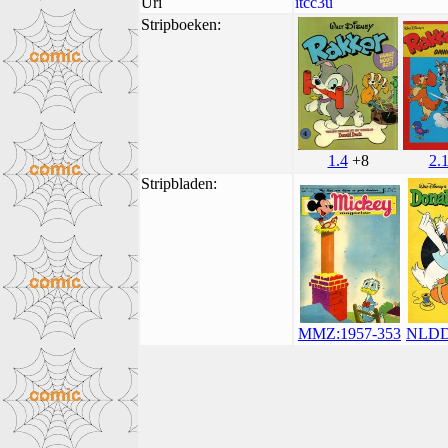
Uri
itcc3u
Stripboeken:
1.4
+8
2.
Stripbladen:
MMZ:1957-353
NLDD