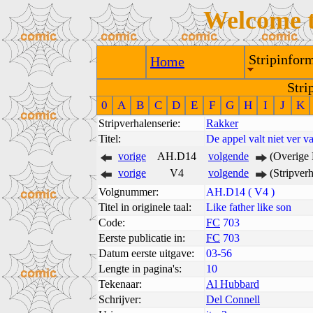
Welcome 
Stripinform
Home
Stri
0
A
B
C
D
E
F
G
H
I
J
K
Stripverhalenserie:
Rakker
Titel:
De appel valt niet ver 
vorige
AH.D14
volgende
(Overige 
vorige
V4
volgende
(Stripver
Volgnummer:
AH.D14 ( V4 )
Titel in originele taal:
Like father like son
Code:
FC
703
Eerste publicatie in:
FC
703
Datum eerste uitgave:
03-56
Lengte in pagina's:
10
Tekenaar:
Al Hubbard
Schrijver:
Del Connell