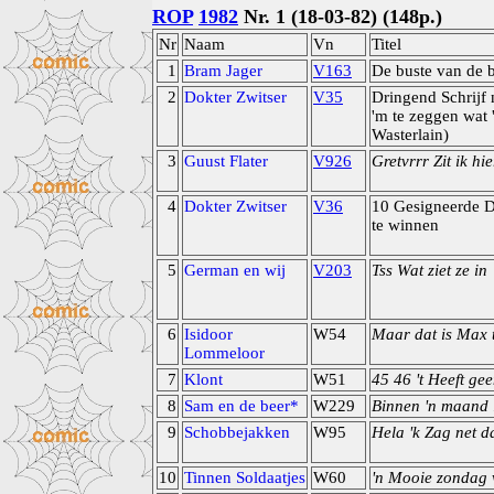
ROP
1982
Nr. 1 (18-03-82) (148p.)
Nr
Naam
Vn
Titel
1
Bram Jager
V163
De buste van de 
2
Dokter Zwitser
V35
Dringend Schrijf
'm te zeggen wat 
Wasterlain)
3
Guust Flater
V926
Gretvrrr Zit ik hie
4
Dokter Zwitser
V36
10 Gesigneerde D
te winnen
5
German en wij
V203
Tss Wat ziet ze in
6
Isidoor
W54
Maar dat is Max 
Lommeloor
7
Klont
W51
45 46 't Heeft gee
8
Sam en de beer*
W229
Binnen 'n maand i
9
Schobbejakken
W95
Hela 'k Zag net da
10
Tinnen Soldaatjes
W60
'n Mooie zondag 