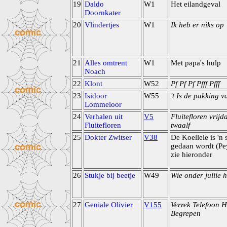
19
Daldo
W1
Het eilandgeval
Doornkater
20
Vlindertjes
W1
Ik heb er niks op
21
Alles omtrent
W1
Met papa's hulp
Noach
22
Klont
W52
Pf Pf Pf Pfff Pfff
23
Isidoor
W55
't Is de pakking v
Lommeloor
24
Verhalen uit
V5
Fluitefloren vrij
Fluitefloren
twaalf
25
Dokter Zwitser
V38
De Koellele is 'n
gedaan wordt (Pey
zie hieronder
26
Stukje bij beetje
W49
Wie onder jullie 
27
Geniale Olivier
V155
Verrek Telefoon 
Begrepen