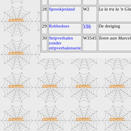
28
Sprookjesland
W2
La la tra la 'n Gl
29
Robbedoes
V86
De dreiging
30
Stripverhalen
W3545
Toren aan Marcel
zonder
stripverhalenserie