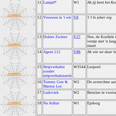
11
Lampil*
W1
Ah jij bent het K
12
Vrouwen in 't wit
V8
't 't Is zeker erg
13
Dokter Zwitser
V37
Nee, de Koellele 
ventje met 'n lan
staart
14
Agent 212
V88
Ah wie we daar 
15
Stripverhalen
W3544
Leeperd
zonder
stripverhalenserie
16
Tommy Gun &
W2
De averechtse aa
Marion Lee
17
Ludoviek
W2
Benzine in voorr
18
Na Arthur
W1
Epiloog